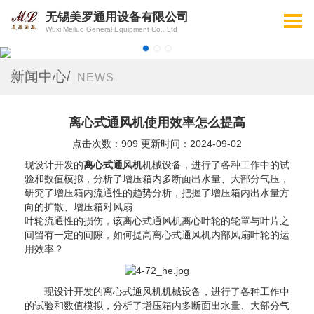
无锡美罗通用设备有限公司
Wuxi Meiluo General Equipment Co., Ltd
新闻中心/
NEWS
离心式通风机使用效率怎么提高
点击次数：909 更新时间：2024-09-02
现设计开发的
离心式通风机
机械设备，进行了各种工作中的试
验和数值模拟，分析了增压箱内多断面出水量、大部分气压，
研究了增压箱内流通性的趋势分析，把握了增压箱内出水量方
向的扩散、增压箱对风扇
叶轮流通性的损伤，该
离心式通风机
离心叶轮的轮罩与叶片之
间留有一定的间隙，如何提高
离心式通风机
内部风扇叶轮的运
用效率？
现设计开发的离心式通风机机械设备，进行了各种工作中
的试验和数值模拟，分析了增压箱内多断面出水量、大部分气